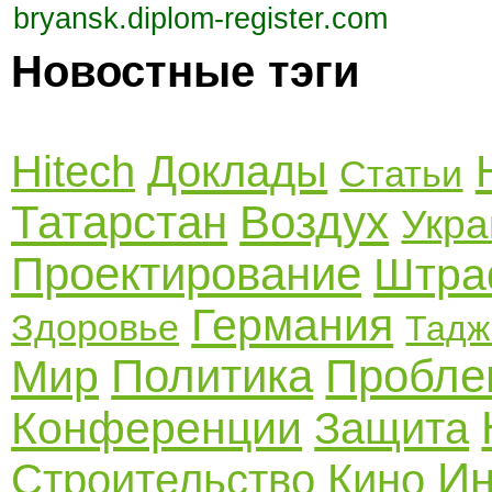
bryansk.diplom-register.com
Новостные тэги
Hitech
Доклады
Статьи
Татарстан
Воздух
Укра
Проектирование
Штр
Германия
Здоровье
Тадж
Политика
Пробл
Мир
Конференции
Защита
Ин
Строительство
Кино