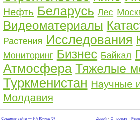
Беларусь
Нефть
Лес
Моск
Ката
Видеоматериалы
Исследования
Растения
Бизнес
Мониторинг
Байкал
Атмосфера
Тяжелые м
Туркменистан
Научные 
Молдавия
Создание сайта — ИА Юника '07
Домой
·
О проекте
·
Рекл