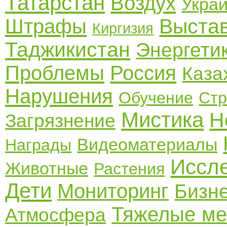
Татарстан
Воздух
Укра
Выста
Штрафы
Киргизия
Таджикистан
Энергети
Проблемы
Россия
Каза
Нарушения
Обучение
Стр
Мистика
Н
Загрязнение
Видеоматериалы
Награды
Иссл
Животные
Растения
Дети
Мониторинг
Бизн
Тяжелые м
Атмосфера