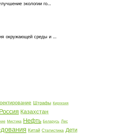
лучшение экологии го...
ия окружающей среды и ...
оектирование
Штрафы
Киргизия
Россия
Казахстан
Нефть
Лес
ние
Мистика
Беларусь
едования
Дети
Китай
Статистика