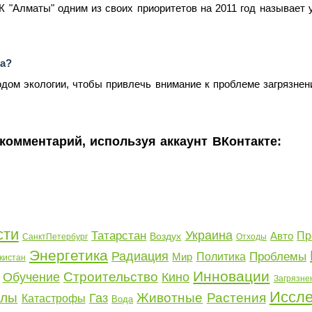
 "Алматы" одним из своих приоритетов на 2011 год называет у
ра?
одом экологии, чтобы привлечь внимание к проблеме загрязнен
комментарий, используя аккаунт ВКонтакте:
сти
Украина
Татарстан
Авто
Пр
Воздух
СанктПетербург
Отходы
Энергетика
Радиация
Проблемы
Мир
Политика
кистан
Инновации
Строительство
Обучение
Кино
Загрязне
Иссл
алы
Животные
Растения
Газ
Катастрофы
Вода