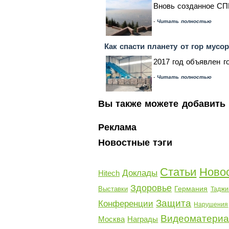
Вновь созданное СПК
-
Читать полностью
Как спасти планету от гор мусо
2017 год объявлен г
-
Читать полностью
Вы также можете добавить 
Реклама
Новостные тэги
Статьи
Ново
Доклады
Hitech
Здоровье
Германия
Выставки
Таджи
Защита
Конференции
Нарушения
Видеоматери
Москва
Награды