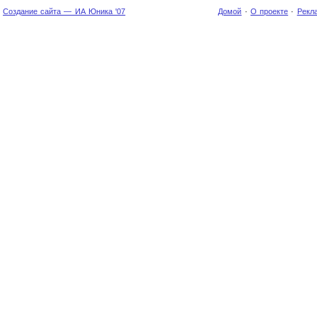
Создание сайта — ИА Юника '07
Домой
·
О проекте
·
Рекл