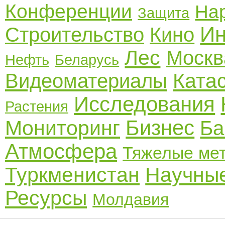
Конференции
На
Защита
Ин
Строительство
Кино
Лес
Москв
Нефть
Беларусь
Ката
Видеоматериалы
Исследования
Растения
Бизнес
Мониторинг
Ба
Атмосфера
Тяжелые ме
Туркменистан
Научные
Ресурсы
Молдавия