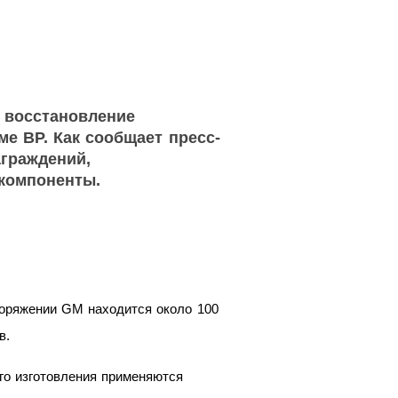
в восстановление
е BP. Как сообщает пресс-
аграждений,
 компоненты.
поряжении GM находится около 100
в.
его изготовления применяются