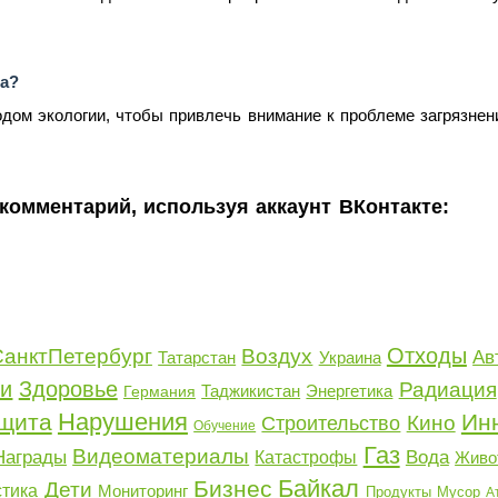
ра?
одом экологии, чтобы привлечь внимание к проблеме загрязнен
комментарий, используя аккаунт ВКонтакте:
Отходы
СанктПетербург
Воздух
Ав
Татарстан
Украина
ки
Здоровье
Радиация
Таджикистан
Энергетика
Германия
Нарушения
щита
Ин
Кино
Строительство
Обучение
Газ
Видеоматериалы
Награды
Вода
Катастрофы
Живо
Байкал
Бизнес
Дети
стика
Мониторинг
Продукты
Мусор
А