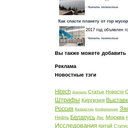
-
Читать полностью
Как спасти планету от гор мусо
2017 год объявлен г
-
Читать полностью
Вы также можете добавить 
Реклама
Новостные тэги
Hitech
Статьи
Новости
Доклады
Штрафы
Выстав
Киргизия
За
Россия
Казахстан
Конференции
Беларусь
Москва
Нефть
Лес
Исследования
Китай
Стати