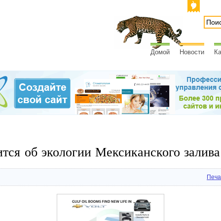
Домой
Новости
Ка
тится об экологии Мексиканского залива
Печа