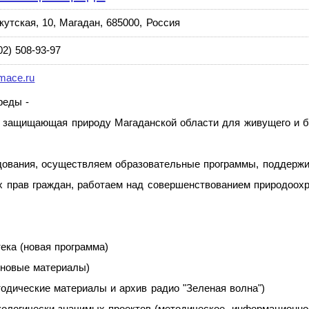
кутская, 10, Магадан, 685000, Россия
02) 508-93-97
mace.ru
реды -
, защищающая природу Магаданской области для живущего и б
ования, осуществляем образовательные программы, поддержи
х прав граждан, работаем над совершенствованием природоохр
ека (новая программа)
 новые материалы)
одические материалы и архив радио "Зеленая волна")
ологически значимых проектов (методическое, информационно