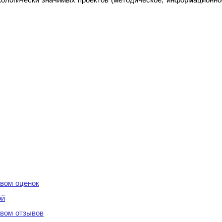
вом оценок
ой
вом отзывов