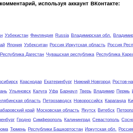
комментарий, используя аккаунт ВКонтакте:
ан
Узбекистан
Финляндия
Russia
Владимирская обл.
Владимир
рай
Япония
Узбекситан
Россия Иркутская область
Россия Респ
Республика Дагестан
Чувашская республика
Республика Каре
осибирск
Краснодар
Екатеринбург
Нижний Новгород
Ростов-н
ань
Ульяновск
Калуга
Уфа
Барнаул
Тверь
Владимир
Пермь
елябинская область
Петрозаводск
Новороссийск
Караганда
Ки
абаровский край
Московская область
Якутск
Витебск
Петроп
енбург
Гродно
Симферополь
Калининград
Севастополь
Сосн
рома
Тюмень
Республики Башкортостан
Иркутская обл.
Росси