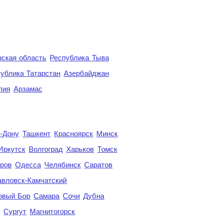
ская область
Республика Тыва
ублика Татарстан
Азербайджан
лия
Арзамас
а-Дону
Ташкент
Красноярск
Минск
Иркутск
Волгоград
Харьков
Томск
ров
Одесса
Челябинск
Саратов
авловск-Камчатский
овый Бор
Самара
Сочи
Дубна
я
Сургут
Магнитогорск