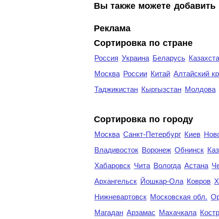
Вы также можете добавить 
Реклама
Сортировка по стране
Россия
Украина
Беларусь
Казахст
Москва
России
Китай
Алтайский к
Таджикистан
Кыргызстан
Молдова
Cортировка по городу
Москва
Санкт-Петербург
Киев
Нов
Владивосток
Воронеж
Обнинск
Каз
Хабаровск
Чита
Вологда
Астана
Ч
Архангельск
Йошкар-Ола
Ковров
Х
Нижневартовск
Московская обл.
Ор
Магадан
Арзамас
Махачкала
Кост