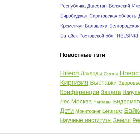
Республика Дагестан
Волжский
Иж
Биробиджан
Саратовская область
Кременчуг
Балашиха
Белгородская
Батайск Ростовской обл.
HELSINKI
Новостные тэги
Hitech
Новос
Доклады
Статьи
Киргизия
Выставки
Здоровь
Конференции
Защита
Наруш
Москва
Лес
Видеомат
Награды
Байк
Дети
Бизнес
Мониторинг
Земля
Научные институты
Ре