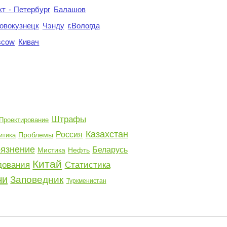
кт - Петербург
Балашов
овокузнецк
Чэнду
г.Вологда
scow
Кивач
Штрафы
Проектирование
Казахстан
Россия
Проблемы
итика
рязнение
Беларусь
Мистика
Нефть
Китай
дования
Статистика
чи
Заповедник
Туркменистан