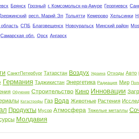
евск
Брянск
Грозный
г. Комсомольск-на-Амуре
Георгиевск
Сан
Дзержинский
респ. Марий Эл
Тольятти
Кемерово
Хельсинки
Н
 область
СПБ
Благовещенск
Новоуральск
Минский район
Mo
Самарская обл.
Орск
Ангарск
ти
Воздух
СанктПетербург
Татарстан
Отходы
Авто
Украина
Германия
Энергетика
Мир
е
Таджикистан
Радиация
Пол
Инновации
Кино
Строительство
Заг
ения
Обучение
Вода
ериалы
Газ
Животные
Растения
Иссле
Катастрофы
ал
Продукты
Со
Атмосфера
Мусор
Тяжелые металлы
Молдавия
сурсы