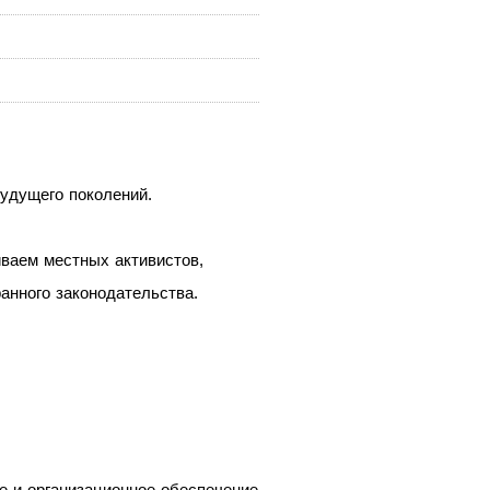
удущего поколений.
ваем местных активистов,
анного законодательства.
е и организационное обеспечение