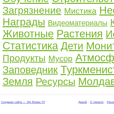
Не
Загрязнение
Мистика
Награды
Видеоматериалы
Животные
Растения
И
Статистика
Мони
Дети
Атмосф
Продукты
Мусор
Туркменис
Заповедник
Молда
Земля
Ресурсы
Создание сайта — ИА Юника '07
Домой
·
О проекте
·
Рекл