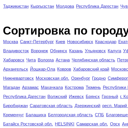
Таджикистан
Кыргызстан
Молдова
Республика Дагестан
Чув
Cортировка по город
Москва
Санкт-Петербург
Киев
Новосибирск
Краснодар
Екат
Владивосток
Воронеж
Обнинск
Казань
Ульяновск
Калуга
У
Хабаровск
Чита
Вологда
Астана
Челябинская область
Петр
Архангельск
Йошкар-Ола
Ковров
Хабаровский край
Московс
Нижневартовск
Московская обл.
Оренбург
Гродно
Симферо
Магадан
Арзамас
Махачкала
Кострома
Тюмень
Республики
Республика Дагестан
Волжский
Ижевск
Брянск
Грозный
г. 
Биробиджан
Саратовская область
Дзержинский
респ. Марий
Кременчуг
Балашиха
Белгородская область
СПБ
Благовеще
Батайск Ростовской обл.
HELSINKI
Самарская обл.
Орск
Ан