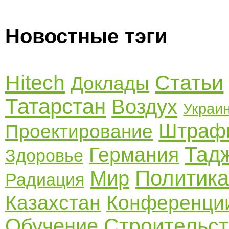
Новостные тэги
Hitech
Статьи
Доклады
Татарстан
Воздух
Украи
Штраф
Проектирование
Тад
Германия
Здоровье
Политик
Мир
Радиация
Казахстан
Конференци
Строительст
Обучение