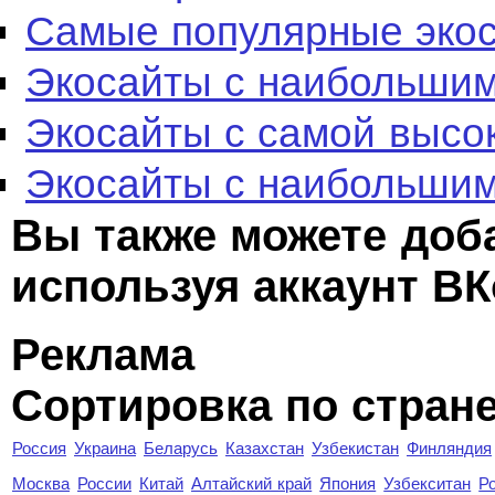
Самые популярные эко
Экосайты с наибольшим
Экосайты с самой высо
Экосайты с наибольшим
Вы также можете доб
используя аккаунт ВК
Реклама
Сортировка по стран
Россия
Украина
Беларусь
Казахстан
Узбекистан
Финляндия
Москва
России
Китай
Алтайский край
Япония
Узбекситан
Р