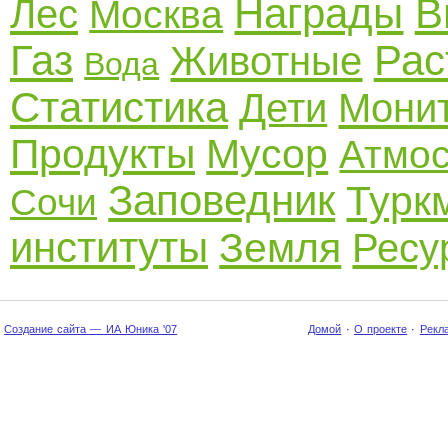
Награды
В
Лес
Москва
Газ
Рас
Животные
Вода
Статистика
Дети
Мони
Продукты
Мусор
Атмо
Заповедник
Турк
Сочи
институты
Земля
Ресу
Создание сайта — ИА Юника '07
Домой
·
О проекте
·
Рекл