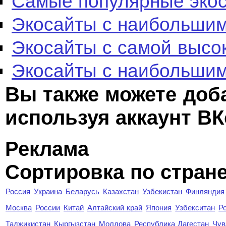
Самые популярные эко
Экосайты с наибольшим
Экосайты с самой высо
Экосайты с наибольшим
Вы также можете доб
используя аккаунт ВК
Реклама
Сортировка по стран
Россия
Украина
Беларусь
Казахстан
Узбекистан
Финляндия
Москва
России
Китай
Алтайский край
Япония
Узбекситан
Р
Таджикистан
Кыргызстан
Молдова
Республика Дагестан
Чув