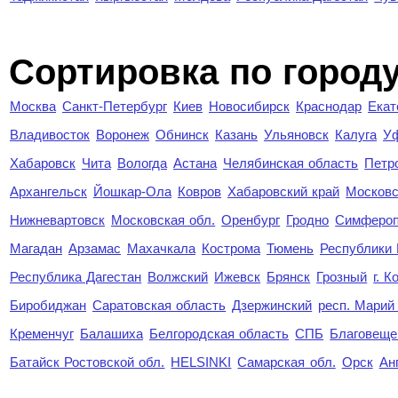
Cортировка по город
Москва
Санкт-Петербург
Киев
Новосибирск
Краснодар
Екат
Владивосток
Воронеж
Обнинск
Казань
Ульяновск
Калуга
У
Хабаровск
Чита
Вологда
Астана
Челябинская область
Петр
Архангельск
Йошкар-Ола
Ковров
Хабаровский край
Московс
Нижневартовск
Московская обл.
Оренбург
Гродно
Симферо
Магадан
Арзамас
Махачкала
Кострома
Тюмень
Республики
Республика Дагестан
Волжский
Ижевск
Брянск
Грозный
г. 
Биробиджан
Саратовская область
Дзержинский
респ. Марий
Кременчуг
Балашиха
Белгородская область
СПБ
Благовеще
Батайск Ростовской обл.
HELSINKI
Самарская обл.
Орск
Ан