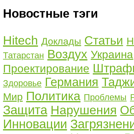
Новостные тэги
Hitech
Статьи
Н
Доклады
Воздух
Украина
Татарстан
Штраф
Проектирование
Германия
Тадж
Здоровье
Политика
Мир
Проблемы
Защита
Нарушения
Об
Инновации
Загрязнен