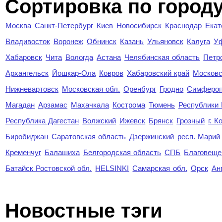
Cортировка по город
Москва
Санкт-Петербург
Киев
Новосибирск
Краснодар
Екат
Владивосток
Воронеж
Обнинск
Казань
Ульяновск
Калуга
У
Хабаровск
Чита
Вологда
Астана
Челябинская область
Петр
Архангельск
Йошкар-Ола
Ковров
Хабаровский край
Московс
Нижневартовск
Московская обл.
Оренбург
Гродно
Симферо
Магадан
Арзамас
Махачкала
Кострома
Тюмень
Республики
Республика Дагестан
Волжский
Ижевск
Брянск
Грозный
г. 
Биробиджан
Саратовская область
Дзержинский
респ. Марий
Кременчуг
Балашиха
Белгородская область
СПБ
Благовеще
Батайск Ростовской обл.
HELSINKI
Самарская обл.
Орск
Ан
Новостные тэги