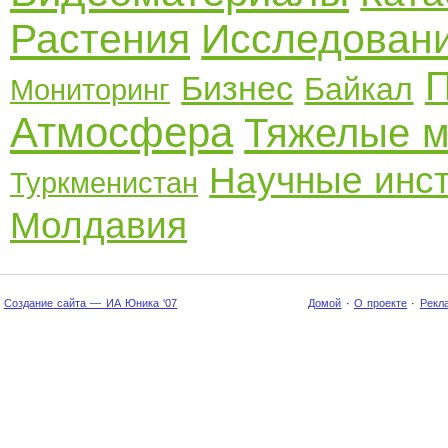
Растения
Исследован
П
Бизнес
Байкал
Мониторинг
Атмосфера
Тяжелые 
Научные инс
Туркменистан
Молдавия
Создание сайта — ИА Юника '07
Домой
·
О проекте
·
Рекл