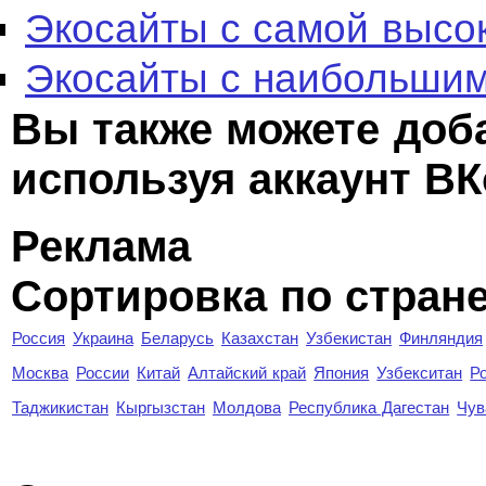
Экосайты с самой высо
Экосайты с наибольшим
Вы также можете доб
используя аккаунт ВК
Реклама
Сортировка по стран
Россия
Украина
Беларусь
Казахстан
Узбекистан
Финляндия
Москва
России
Китай
Алтайский край
Япония
Узбекситан
Р
Таджикистан
Кыргызстан
Молдова
Республика Дагестан
Чув