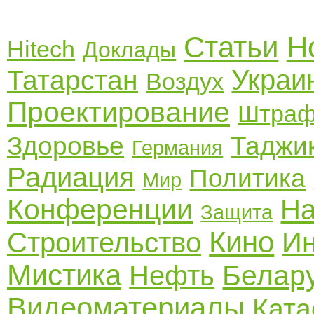
Статьи
Н
Hitech
Доклады
Украи
Татарстан
Воздух
Проектирование
Штра
Здоровье
Таджи
Германия
Радиация
Политика
Мир
Конференции
На
Защита
Кино
Строительство
И
Мистика
Белар
Нефть
Видеоматериалы
Кат