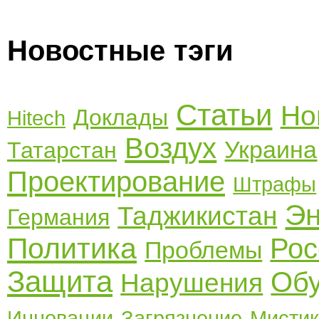
Новостные тэги
Статьи
Но
Доклады
Hitech
Воздух
Украина
Татарстан
Проектирование
Штрафы
Эн
Таджикистан
Германия
Политика
Рос
Проблемы
Защита
Об
Нарушения
Инновации
Загрязнение
Мисти