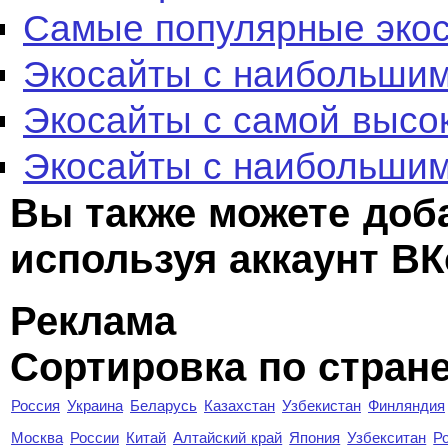
Самые популярные эко
Экосайты с наибольшим
Экосайты с самой высо
Экосайты с наибольшим
Вы также можете доб
используя аккаунт ВК
Реклама
Сортировка по стран
Россия
Украина
Беларусь
Казахстан
Узбекистан
Финляндия
Москва
России
Китай
Алтайский край
Япония
Узбекситан
Р