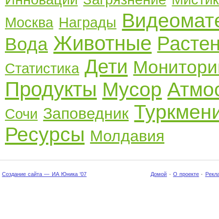
Видеомат
Москва
Награды
Животные
Расте
Вода
Дети
Монитори
Статистика
Продукты
Мусор
Атмо
Туркмен
Заповедник
Сочи
Ресурсы
Молдавия
Создание сайта — ИА Юника '07
Домой
·
О проекте
·
Рекл