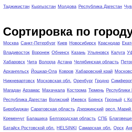
Таджикистан
Кыргызстан
Молдова
Республика Дагестан
Чув
Cортировка по город
Москва
Санкт-Петербург
Киев
Новосибирск
Краснодар
Екат
Владивосток
Воронеж
Обнинск
Казань
Ульяновск
Калуга
У
Хабаровск
Чита
Вологда
Астана
Челябинская область
Петр
Архангельск
Йошкар-Ола
Ковров
Хабаровский край
Московс
Нижневартовск
Московская обл.
Оренбург
Гродно
Симферо
Магадан
Арзамас
Махачкала
Кострома
Тюмень
Республики
Республика Дагестан
Волжский
Ижевск
Брянск
Грозный
г. 
Биробиджан
Саратовская область
Дзержинский
респ. Марий
Кременчуг
Балашиха
Белгородская область
СПБ
Благовеще
Батайск Ростовской обл.
HELSINKI
Самарская обл.
Орск
Ан