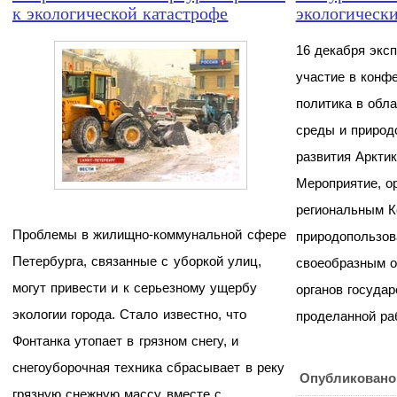
к экологической катастрофе
экологически
16 декабря экс
участие в конф
политика в обл
среды и природ
развития Аркти
Мероприятие, о
региональным К
Проблемы в жилищно-коммунальной сфере
природопользова
Петербурга, связанные с уборкой улиц,
своеобразным о
могут привести и к серьезному ущербу
органов государ
экологии города. Стало известно, что
проделанной ра
Фонтанка утопает в грязном снегу, и
снегоуборочная техника сбрасывает в реку
Опубликовано
грязную снежную массу вместе с