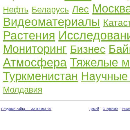
Москв
Лес
Нефть
Беларусь
Видеоматериалы
Катас
Исследован
Растения
Мониторинг
Бай
Бизнес
Атмосфера
Тяжелые м
Туркменистан
Научные
Молдавия
Создание сайта — ИА Юника '07
Домой
·
О проекте
·
Рекл