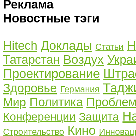
Реклама
Новостные тэги
Доклады
Hitech
Н
Статьи
Воздух
Татарстан
Укра
Проектирование
Штр
Тадж
Здоровье
Германия
Политика
Пробле
Мир
Н
Конференции
Защита
Кино
Строительство
Инновац