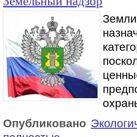
Земельный надзор
Земли
назна
катег
поско
ценны
предп
охран
Опубликовано
Экологи