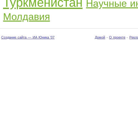
Туркменистан
Научные и
Молдавия
Создание сайта — ИА Юника '07
Домой
·
О проекте
·
Рекл