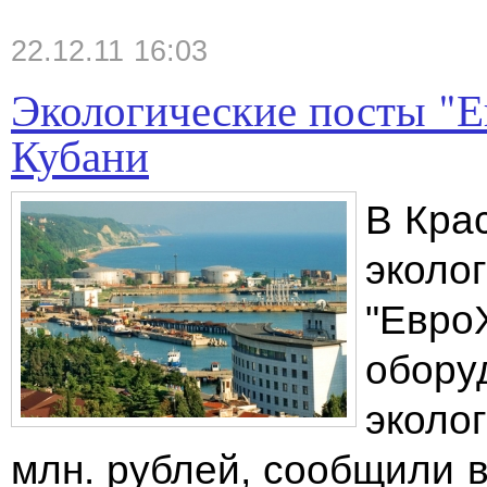
22.12.11 16:03
Экологические посты "Е
Кубани
В Кра
эколо
"Евро
обору
эколо
млн. рублей, сообщили 