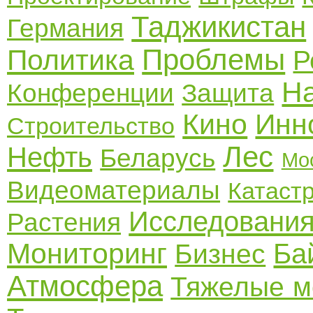
Таджикистан
Германия
Проблемы
Политика
Р
Н
Конференции
Защита
Кино
Инн
Строительство
Лес
Нефть
Беларусь
Мо
Видеоматериалы
Катаст
Исследовани
Растения
Мониторинг
Ба
Бизнес
Атмосфера
Тяжелые м