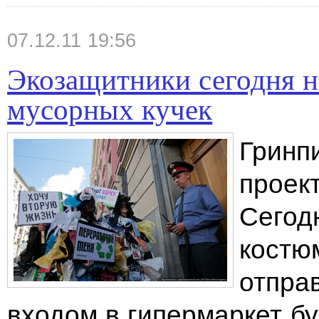
07.12.11 19:56
Экозащитники сегодня 
мусорных кучек
Гринп
проек
Сегод
костю
отпра
входом в гипермаркет б