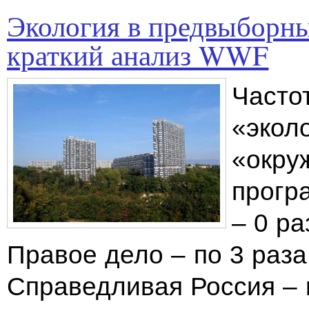
Экология в предвыборны
краткий анализ WWF
Часто
«эколо
«окру
програ
– 0 ра
Правое дело – по 3 раза
Справедливая Россия – 