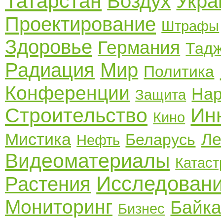
Татарстан
Воздух
Укра
Проектирование
Штрафы
Здоровье
Германия
Тадж
Радиация
Мир
Политика
Конференции
На
Защита
Строительство
Ин
Кино
Мистика
Ле
Беларусь
Нефть
Видеоматериалы
Катас
Исследован
Растения
Мониторинг
Байк
Бизнес