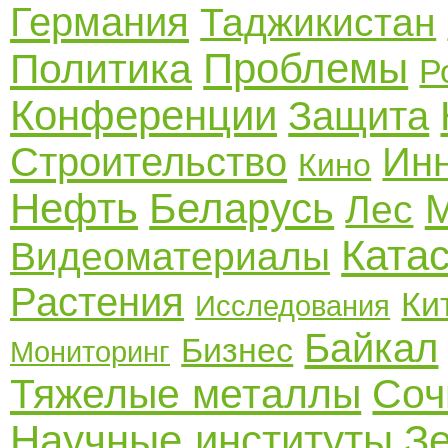
Германия
Таджикистан
Проблемы
Политика
Р
Конференции
Защита
Строительство
Ин
Кино
Нефть
Беларусь
М
Лес
Ката
Видеоматериалы
Растения
Ки
Исследования
Байкал
Бизнес
Мониторинг
Тяжелые металлы
Соч
Научные институты
З