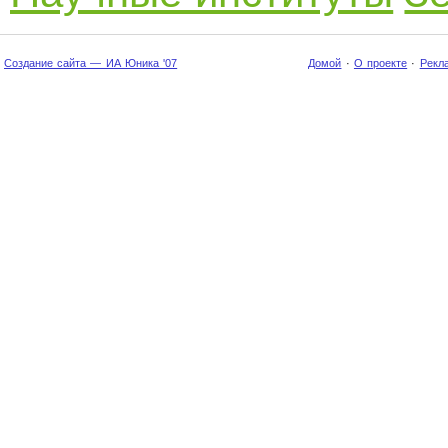
Создание сайта — ИА Юника '07
Домой
·
О проекте
·
Рекл