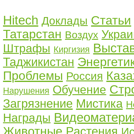
Hitech
Статьи
Доклады
Татарстан
Украи
Воздух
Выста
Штрафы
Киргизия
Энергети
Таджикистан
Проблемы
Каза
Россия
Стр
Обучение
Нарушения
Загрязнение
Мистика
Н
Видеоматери
Награды
Животные
Растения
Ис