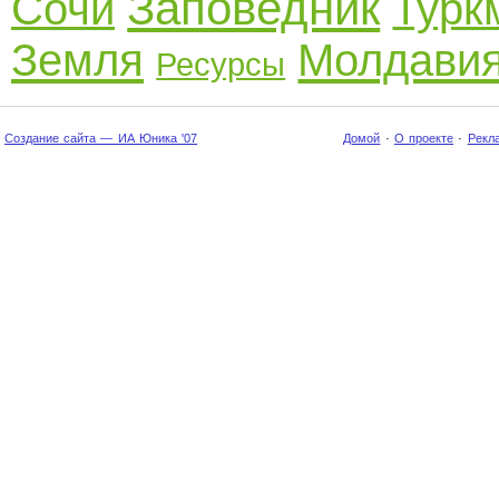
Заповедник
Сочи
Турк
Земля
Молдави
Ресурсы
Создание сайта — ИА Юника '07
Домой
·
О проекте
·
Рекл