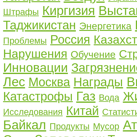
Киргизия
Выста
Штрафы
Таджикистан
Энергетика
Россия
Казахс
Проблемы
Нарушения
Ст
Обучение
Инновации
Загрязнени
Лес
В
Москва
Награды
Газ
Катастрофы
Ж
Вода
Китай
Исследования
Статист
Байкал
А
Продукты
Мусор