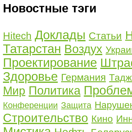
Новостные тэги
Доклады
Н
Hitech
Статьи
Татарстан
Воздух
Украи
Проектирование
Штр
Здоровье
Германия
Тадж
Пробле
Политика
Мир
Наруше
Конференции
Защита
Строительство
Кино
Ин
Мистика