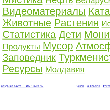
Нефть
Беларус
Видеоматериалы
Кат
Растения
Животные
И
Мони
Статистика
Дети
Мусор
Атмос
Продукты
Туркменис
Заповедник
Ресурсы
Молдавия
Создание сайта — ИА Юника '07
Домой
·
О проекте
·
Рекл