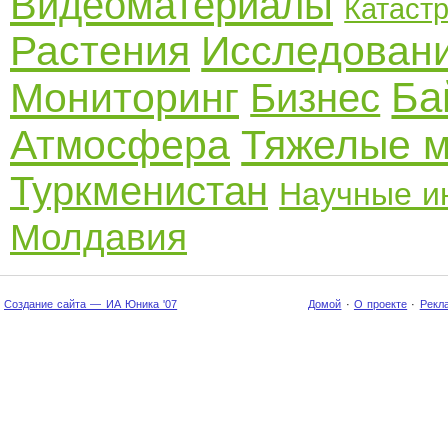
Видеоматериалы
Катаст
Растения
Исследован
Ба
Мониторинг
Бизнес
Атмосфера
Тяжелые 
Туркменистан
Научные и
Молдавия
Создание сайта — ИА Юника '07
Домой
·
О проекте
·
Рекл