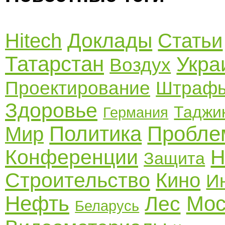
Доклады
Hitech
Статьи
Татарстан
Укра
Воздух
Проектирование
Штраф
Здоровье
Таджи
Германия
Политика
Пробле
Мир
Конференции
Н
Защита
Строительство
Кино
И
Нефть
Мос
Лес
Беларусь