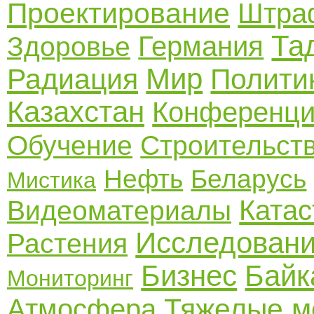
Проектирование
Штра
Та
Германия
Здоровье
Мир
Радиация
Полити
Казахстан
Конференц
Обучение
Строительст
Нефть
Беларусь
Мистика
Ката
Видеоматериалы
Исследован
Растения
Бизнес
Байк
Мониторинг
Тяжелые м
Атмосфера