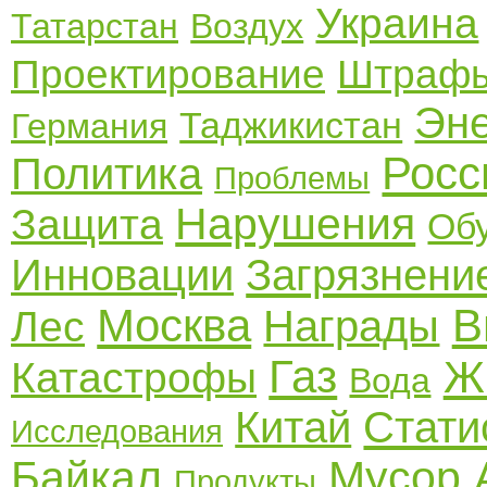
Украина
Татарстан
Воздух
Проектирование
Штраф
Эне
Таджикистан
Германия
Росс
Политика
Проблемы
Нарушения
Защита
Об
Инновации
Загрязнени
Москва
В
Награды
Лес
Газ
Ж
Катастрофы
Вода
Китай
Стати
Исследования
Байкал
Мусор
Продукты