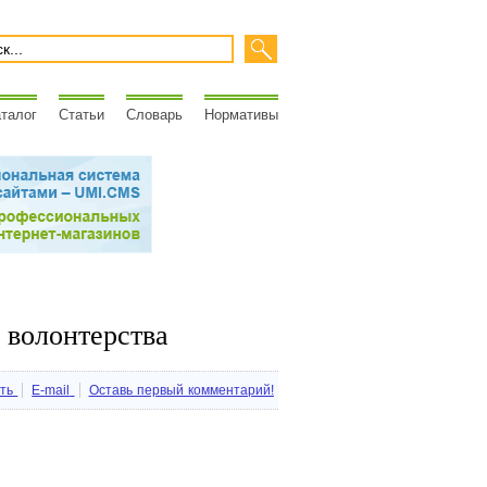
талог
Статьи
Словарь
Нормативы
 волонтерства
ть
E-mail
Оставь первый комментарий!