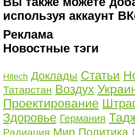
Вы также можете доб
используя аккаунт ВК
Реклама
Новостные тэги
Статьи
Н
Доклады
Hitech
Украи
Воздух
Татарстан
Проектирование
Штра
Тад
Здоровье
Германия
Мир
Политика
Радиация