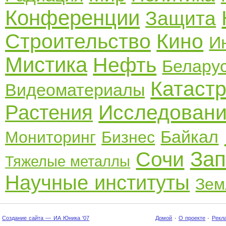
Конференции
Защита
Строительство
Кино
И
Мистика
Нефть
Белару
Катаст
Видеоматериалы
Исследован
Растения
Байкал
Мониторинг
Бизнес
Зап
Сочи
Тяжелые металлы
Научные институты
Зем
Создание сайта — ИА Юника '07
Домой
·
О проекте
·
Рекл