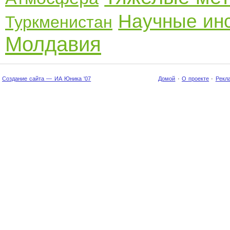
Научные ин
Туркменистан
Молдавия
Создание сайта — ИА Юника '07
Домой
·
О проекте
·
Рекл