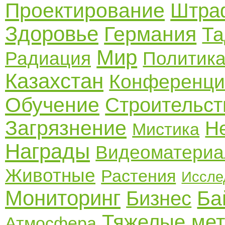
Проектирование
Штра
Здоровье
Германия
Та
Мир
Радиация
Политик
Казахстан
Конференци
Обучение
Строительст
Загрязнение
Н
Мистика
Награды
Видеоматери
Животные
Растения
Иссле
Мониторинг
Ба
Бизнес
Тяжелые ме
Атмосфера