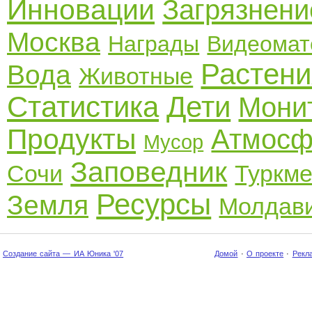
Инновации
Загрязнени
Москва
Награды
Видеомат
Растени
Вода
Животные
Статистика
Дети
Мони
Продукты
Атмосф
Мусор
Заповедник
Сочи
Туркме
Ресурсы
Земля
Молдав
Создание сайта — ИА Юника '07
Домой
·
О проекте
·
Рекл