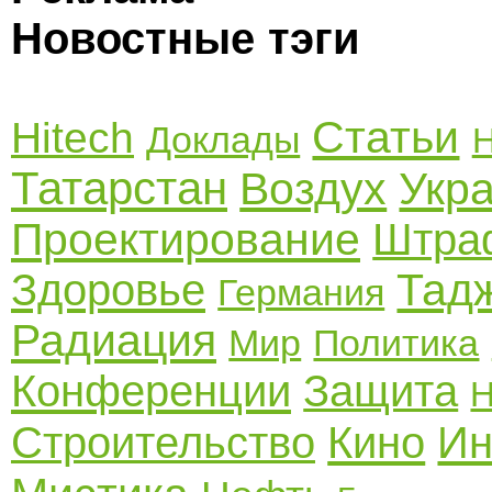
Новостные тэги
Статьи
Hitech
Доклады
Н
Татарстан
Воздух
Укр
Проектирование
Штра
Тад
Здоровье
Германия
Радиация
Мир
Политика
Конференции
Защита
Н
Строительство
Кино
Ин