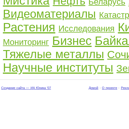
Мистика
Нефть
Беларусь
Видеоматериалы
Катаст
Растения
К
Исследования
Бизнес
Байка
Мониторинг
Тяжелые металлы
Соч
Научные институты
Зе
Создание сайта — ИА Юника '07
Домой
·
О проекте
·
Рекл