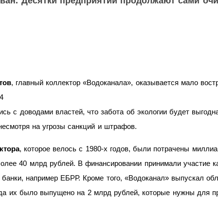
ван. Десятки предприятий продолжают сами оч
тов
, главный коллектор «Водоканала», оказывается мало вост
4
ись с
доводами властей, что забота об
экологии будет выгодна
несмотря на
угрозы санкций и
штрафов.
ктора
, которое велось с
1980-х
годов, были потрачены миллиа
олее 40
млрд рублей. В
финансировании принимали участие ка
банки, например ЕБРР. Кроме того, «Водоканал» выпускал об
да их
было выпущено на
2
млрд рублей, которые нужны для п