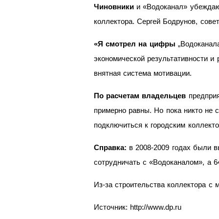
Чиновники
и
«Водоканал» убеждаю
коллектора. Сергей Бодрунов, сове
«Я
смотрел на
цифры
„Водоканала
экономической результативности и
внятная система мотивации.
По
расчетам владельцев
предпри
примерно равны. Но
пока никто не
подключиться к
городским коллекто
Справка:
в
2008-2009
годах были в
сотрудни
чать с
«Водоканалом», а
6
Из-за строительства коллектора с
м
Источник: http://www.dp.ru