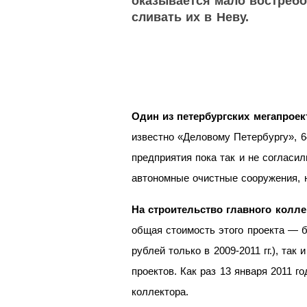
оказывается мало востребо
сливать их
в
Неву.
Один из
петербургских мегапроек
известно «Деловому Петербургу», 6
предприятия пока так и
не
согласил
автономные очистные сооружения, 
На
строительство главного колле
общая стоимость этого проекта
— б
рублей только в
2009-2011 гг.),
так и
проектов. Как раз 13
января 2011 го
коллектора.