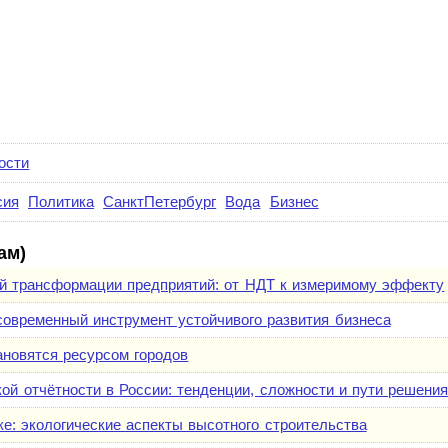
ости
сия
Политика
СанктПетербург
Вода
Бизнес
ам)
ой трансформации предприятий: от НДТ к измеримому эффекту
 современный инструмент устойчивого развития бизнеса
ановятся ресурсом городов
й отчётности в России: тенденции, сложности и пути решени
ке: экологические аспекты высотного строительства