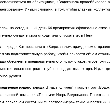
расплачиваться по
облигациями, «Водоканал» пролоббировал 
нализование». Иными словами, в
том, чтобы главный коллекто
ала», на
сегодняшний день 64
предприятия официально отказы
тельно очищать свои отходы или спускать их
в
Неву.
к
природе. Как пояснили в
«Водоканале», прежде чем отправля
езную подготовительную работу, чтобы привести объем сточны
адо обеспечить предварительную очистку стоков, чтобы они с
амостоятельно построить трубопровод до
коллектора. И
для де
онов рублей.
оединение нашего завода „Пластполимер“ к
коллектору „Водок
авляющей компании «Теорема» Игорь Водопьянов. По
его сло
ем плачевном состоянии «Пластполимера» такие инвестиции н