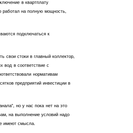
включение в
квартплату
р работал на
полную мощность,
ваются подключаться к
ть свои стоки в
главный коллектор,
х вод в
соответствие с
оответствовали нормативам
сятков предприятий инвестиции в
анала“, но
у
нас пока нет на
это
вам, на
выполнение условий надо
е
имеют смысла.