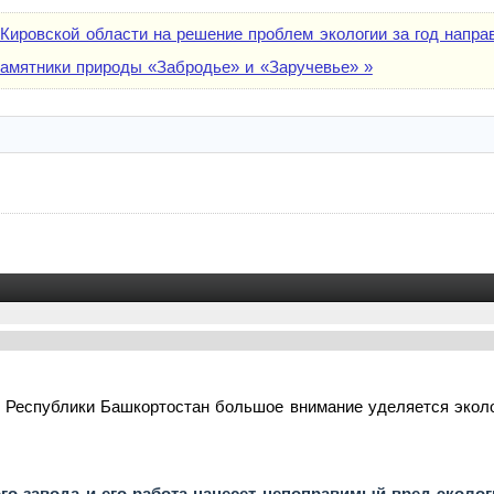
 Кировской области на решение проблем экологии за год направ
памятники природы «Забродье» и «Заручевье» »
 Республики Башкортостан большое внимание уделяется эколо
го завода и его работа нанесет непоправимый вред эколо