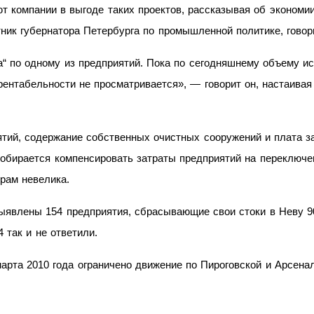
т компании в
выгоде таких проектов, рассказывая об
экономии
тник губернатора Петербурга по
промышленной политике, говор
“ по
одному из
предприятий. Пока по
сегодняшнему объему ис
рентабельности не
просматривается»,
— говорит
он, настаивая
ятий, содержание собственных очистных сооружений и
плата з
собирается компенсировать затраты предприятий на
переключе
рам невелика.
ыявлены 154
предприятия, сбрасывающие свои стоки в
Неву 9
4
так и
не
ответили.
арта 2010 года ограничено движение по
Пироговской и
Арсена