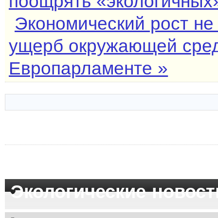
поощрять «экологичных
Экономический рост не
ущерб окружающей сред
Европарламенте »
Экологические новост