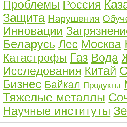
Каз
Проблемы
Россия
Защита
Нарушения
Обуч
Инновации
Загрязнени
Беларусь
Москва
Лес
Газ
Вода
Катастрофы
Китай
С
Исследования
Бизнес
Байкал
Продукты
Тяжелые металлы
Со
З
Научные институты