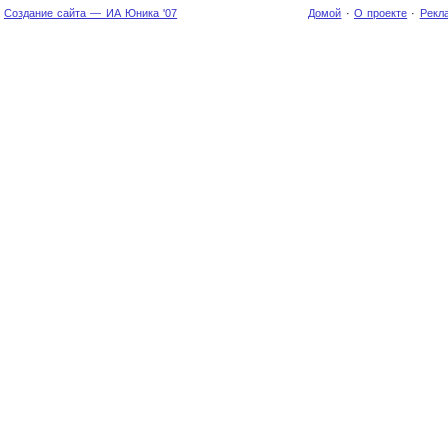
Создание сайта — ИА Юника '07
Домой
·
О проекте
·
Рекл