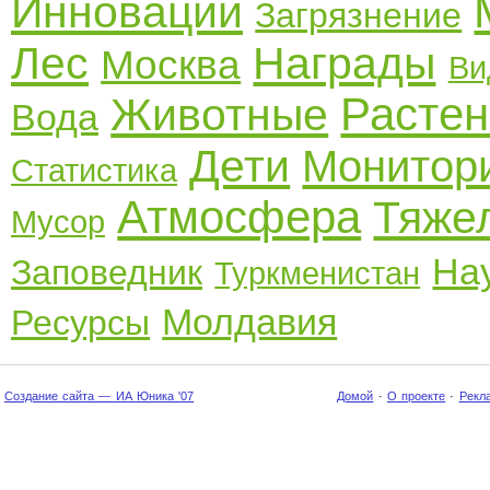
Инновации
Загрязнение
Лес
Награды
Москва
Ви
Растен
Животные
Вода
Дети
Монитор
Статистика
Атмосфера
Тяже
Мусор
На
Заповедник
Туркменистан
Молдавия
Ресурсы
Создание сайта — ИА Юника '07
Домой
·
О проекте
·
Рекл