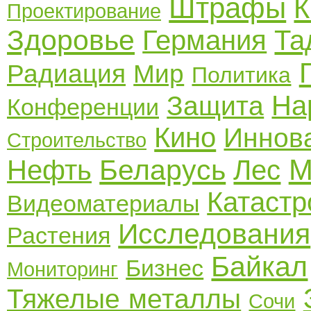
Штрафы
К
Проектирование
Здоровье
Германия
Та
Радиация
Мир
Политика
На
Защита
Конференции
Кино
Иннов
Строительство
М
Беларусь
Нефть
Лес
Катаст
Видеоматериалы
Исследования
Растения
Байкал
Бизнес
Мониторинг
Тяжелые металлы
Сочи