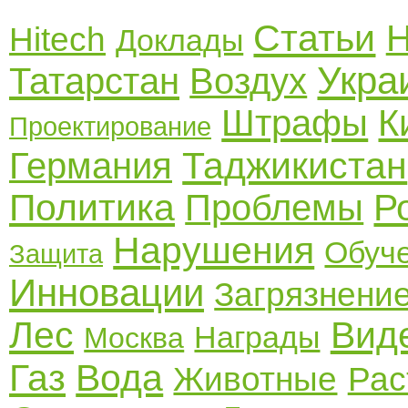
Статьи
Н
Hitech
Доклады
Укра
Татарстан
Воздух
Штрафы
К
Проектирование
Таджикистан
Германия
Политика
Р
Проблемы
Нарушения
Обуч
Защита
Инновации
Загрязнени
Лес
Вид
Награды
Москва
Газ
Вода
Животные
Рас