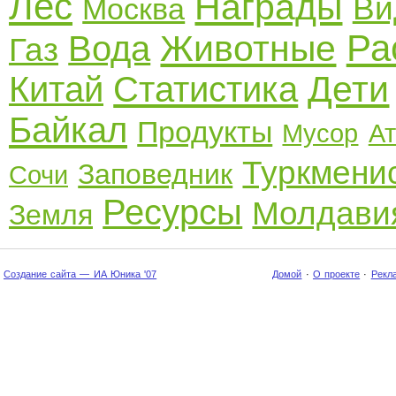
Лес
Награды
Ви
Москва
Ра
Животные
Вода
Газ
Дети
Китай
Статистика
Байкал
Продукты
Мусор
А
Туркмени
Заповедник
Сочи
Ресурсы
Молдави
Земля
Создание сайта — ИА Юника '07
Домой
·
О проекте
·
Рекл