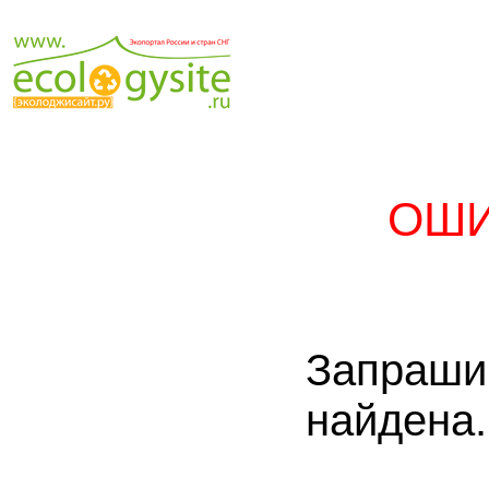
ОШИ
Запраш
найдена.