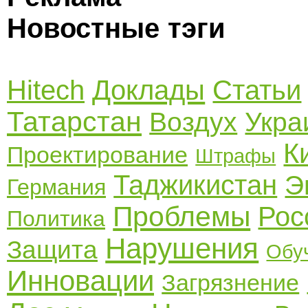
Новостные тэги
Hitech
Доклады
Статьи
Татарстан
Воздух
Укра
К
Проектирование
Штрафы
Таджикистан
Э
Германия
Проблемы
Рос
Политика
Нарушения
Защита
Обу
Инновации
Загрязнение