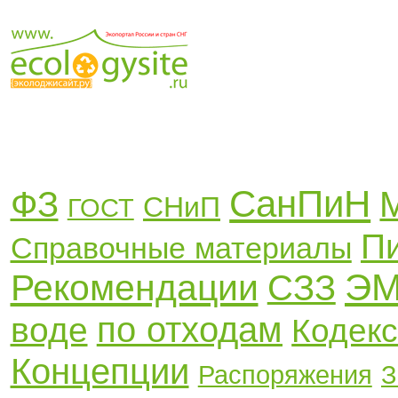
СанПиН
ФЗ
СНиП
ГОСТ
П
Справочные материалы
Э
Рекомендации
СЗЗ
по отходам
воде
Кодек
Концепции
Распоряжения
З