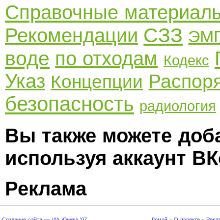
Справочные материал
СЗЗ
Рекомендации
ЭМ
воде
по отходам
Кодекс
Указ
Распор
Концепции
безопасность
радиология
Вы также можете доб
используя аккаунт ВК
Реклама
Создание сайта — ИА Юника '07
Домой
·
О проекте
·
Рекл