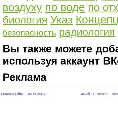
по воде
воздуху
по от
Концеп
Указ
биология
радиология
безопасность
Вы также можете доб
используя аккаунт ВК
Реклама
Создание сайта — ИА Юника '07
Домой
·
О проекте
·
Рекл