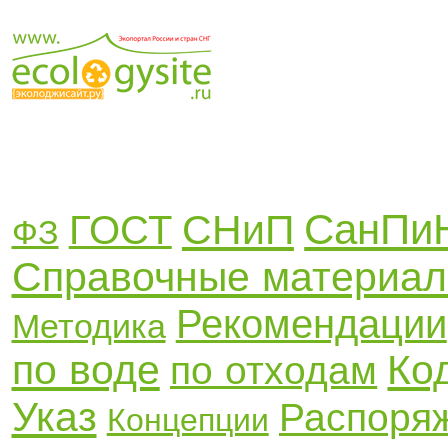
СанПи
СНиП
ГОСТ
ФЗ
Справочные материа
Рекомендации
Методика
по воде
Ко
по отходам
Указ
Распоря
Концепции