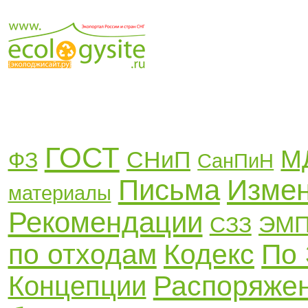
ГОСТ
М
СНиП
ФЗ
СанПиН
Письма
Изме
материалы
Рекомендации
ЭМ
СЗЗ
по отходам
Кодекс
По
Распоряже
Концепции