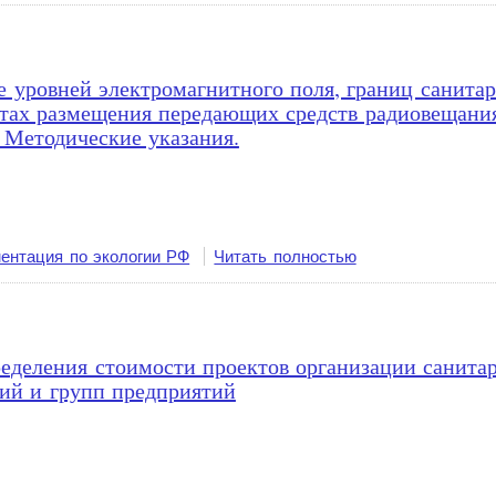
е уровней электромагнитного поля, границ санита
тах размещения передающих средств радиовещания 
 Методические указания.
ентация по экологии РФ
Читать полностью
ределения стоимости проектов организации санита
ий и групп предприятий