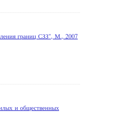
ления границ СЗЗ", М., 2007
жилых и общественных