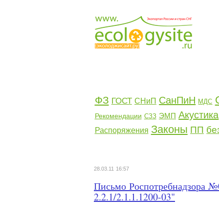
ФЗ
СанПиН
ГОСТ
СНиП
МДС
Акустика
ЭМП
Рекомендации
СЗЗ
Законы
ПП
бе
Распоряжения
28.03.11 16:57
Письмо Роспотребнадзора №0
2.2.1/2.1.1.1200-03"