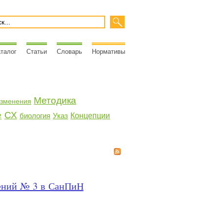
талог
Статьи
Словарь
Нормативы
Методика
зменения
е
СХ
биология
Указ
Концепции
нений № 3 в СанПиН