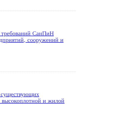
ю требований СанПиН
едприятий, сооружений и
н существующих
х высокоплотной и жилой