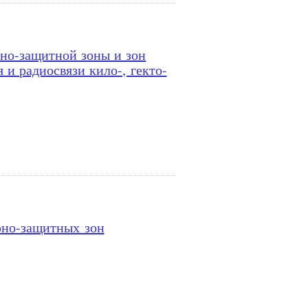
рно-защитной зоны и зон
и радиосвязи кило-, гекто-
рно-защитных зон