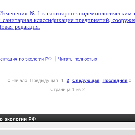
8. Изменения № 1 к санитарно-эпидемиологическим
 санитарная классификация предприятий, сооруже
Новая редакция.
ентация по экологии РФ
Читать полностью
«
Начало
Предыдущая
1
2
Следующая
Последняя
»
Страница 1 из 2
о экологии РФ