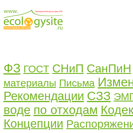
ФЗ
СНиП
СанПиН
ГОСТ
Изме
материалы
Письма
СЗЗ
Рекомендации
ЭМ
воде
по отходам
Коде
Концепции
Распоряжен