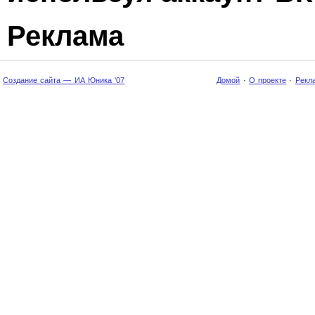
Реклама
Создание сайта — ИА Юника '07
Домой
·
О проекте
·
Рекл