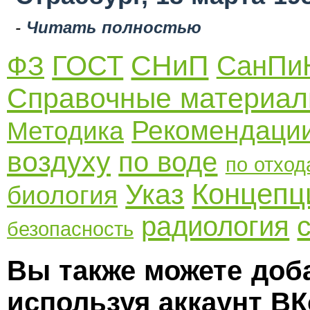
-
Читать полностью
СНиП
ГОСТ
СанПи
ФЗ
Справочные материа
Рекомендаци
Методика
воздуху
по воде
по отход
Концепц
Указ
биология
радиология
безопасность
Вы также можете доб
используя аккаунт ВК