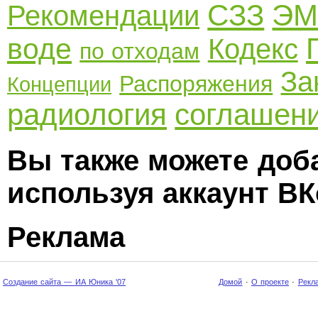
СЗЗ
ЭМ
Рекомендации
воде
Кодекс
по отходам
За
Распоряжения
Концепции
радиология
соглашен
Вы также можете доб
используя аккаунт ВК
Реклама
Создание сайта — ИА Юника '07
Домой
·
О проекте
·
Рекл