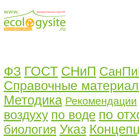
ГОСТ
СНиП
ФЗ
СанПи
Справочные материа
Методика
Рекомендации
по от
воздуху
по воде
Указ
Концеп
биология