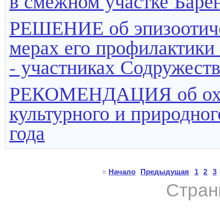
в смежном участке Баре
РЕШЕНИЕ об эпизоотиче
мерах его профилактики 
- участниках Содружест
РЕКОМЕНДАЦИЯ об охра
культурного и природног
года
«
Начало
Предыдущая
1
2
3
Стран