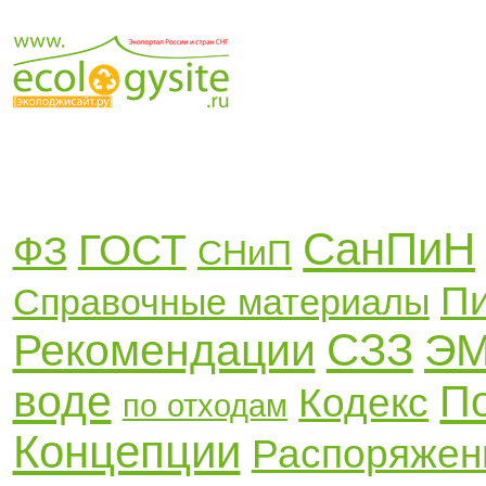
СанПиН
ГОСТ
ФЗ
СНиП
П
Справочные материалы
СЗЗ
Рекомендации
Э
воде
П
Кодекс
по отходам
Концепции
Распоряжен