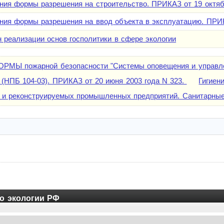
я формы разрешения на строительство. ПРИКАЗ от 19 октябр
я формы разрешения на ввод объекта в эксплуатацию. ПРИКА
 реализации основ госполитики в сфере экологии
ОРМЫ пожарной безопасности "Системы оповещения и управл
 (НПБ 104-03). ПРИКАЗ от 20 июня 2003 года N 323.
Гигиен
 и реконструируемых промышленных предприятий. Санитарные 
о экологии РФ