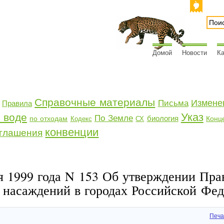
Домой
Новости
Ка
Справочные материалы
Измене
Письма
Правила
Указ
 воде
По Земле
биология
по отходам
Конц
Кодекс
СХ
конвенции
глашения
 1999 года N 153 Об утверждении Прав
 насаждений в городах Российской Фед
Печа