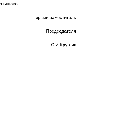
рнышова.
Первый заместитель
Председателя
С.И.Круглик