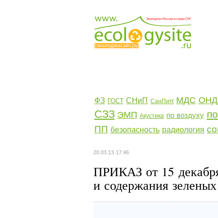
МДС
ОНД
ФЗ
СНиП
ГОСТ
СанПиН
СЗЗ
по
ЭМП
по воздуху
Акустика
ПП
со
безопасность
радиология
20.03.13 17:46
ПРИКАЗ от 15 декабря
и содержания зеленых