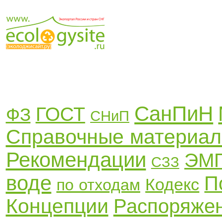
СанПиН
ГОСТ
ФЗ
СНиП
Справочные материа
Рекомендации
ЭМ
СЗЗ
воде
П
Кодекс
по отходам
Концепции
Распоряже