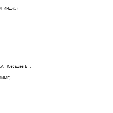
(ВНИИДиС)
.А., Юзбашев В.Г.
ИИИМГ)