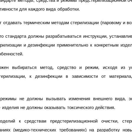
тандарте методы, средства и режимы предстерилизационной оч
ивности для каждого вида обработки.
т отдавать термическим методам стерилизации (паровому и во
его стандарта должны разрабатываться инструкции, устанавл
ерилизации и дезинфекции применительно к конкретным изде
обенностей.
лжен выбираться метод, средство и режим, исходя из у
стерилизации, к дезинфекции в зависимости от материала,
ежимы не должны вызывать изменения внешнего вида, эк
 изделия не должны оказывать токсического действия.
изделий к средствам предстерилизационной очистки, сте
ниях (медико-технических требованиях) на разработку новы