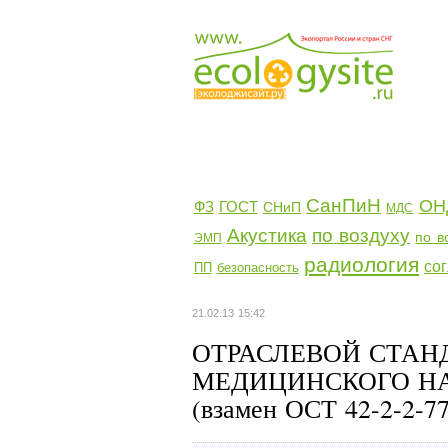
СанПиН
ОН
ФЗ
ГОСТ
СНиП
МДС
Акустика
по воздуху
по в
ЭМП
радиология
со
ПП
безопасность
21.02.13 15:42
ОТРАСЛЕВОЙ СТАН
МЕДИЦИНСКОГО НАЗН
(взамен ОСТ 42-2-2-77