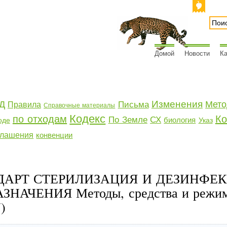
Домой
Новости
Ка
Изменения
Д
Мето
Письма
Правила
Справочные материалы
Кодекс
по отходам
Ко
По Земле
СХ
биология
оде
Указ
глашения
конвенции
ДАРТ СТЕРИЛИЗАЦИЯ И ДЕЗИНФЕ
АЧЕНИЯ Методы, средства и режимы
)