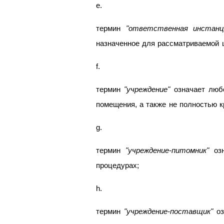
e.
термин
"ответственная инстанц
назначенное для рассматриваемой 
f.
термин
"учреждение"
означает любо
помещения, а также не полностью 
g.
термин
"учреждение-питомник"
озн
процедурах;
h.
термин
"учреждение-поставщик"
оз