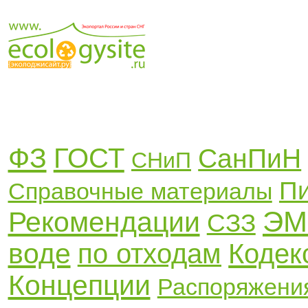
ФЗ
ГОСТ
СанПиН
СНиП
П
Справочные материалы
ЭМ
Рекомендации
СЗЗ
воде
по отходам
Кодек
Концепции
Распоряжени