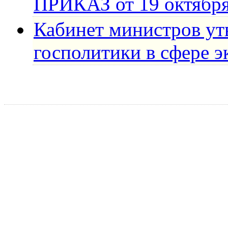
ПРИКАЗ от 19 октября
Кабинет министров ут
госполитики в сфере э