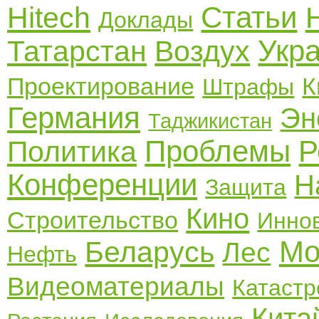
Статьи
Hitech
Доклады
Укр
Татарстан
Воздух
Проектирование
К
Штрафы
Германия
Эн
Таджикистан
Проблемы
Р
Политика
Конференции
Н
Защита
Кино
Строительство
Инно
Мо
Беларусь
Лес
Нефть
Видеоматериалы
Катаст
Кита