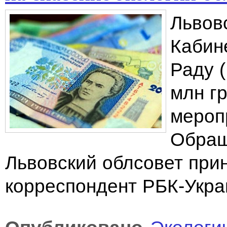
Львов
Кабин
Раду 
млн г
меропр
Обращ
Львовский облсовет прин
корреспондент РБК-Укра