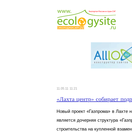
11.05.11 11:21
«Лахта центр» собирает под
Новый проект «Газпрома» в Лахте н
является дочерняя структура «Газп
строительства на купленной взамен