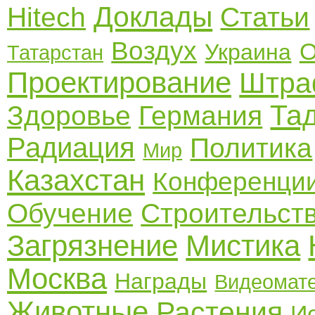
Доклады
Hitech
Статьи
Воздух
О
Украина
Татарстан
Проектирование
Штр
Та
Здоровье
Германия
Радиация
Политика
Мир
Казахстан
Конференци
Обучение
Строительст
Загрязнение
Мистика
Москва
Награды
Видеомат
Животные
Растения
И