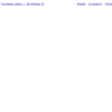
Создание сайта — ИА Юника '07
Домой
·
О проекте
·
Рекл