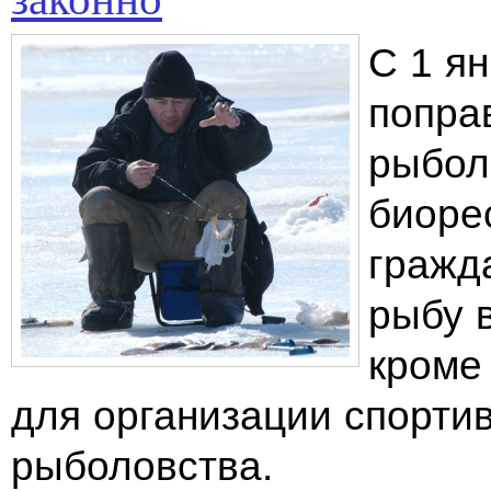
С 1 я
попра
рыбол
биоре
гражд
рыбу в
кроме
для организации спорти
рыболовства.