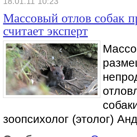
18.01.11 10:23
Массовый отлов собак п
считает эксперт
Массо
разме
непрод
отлов
собак
зоопсихолог (этолог) Ан