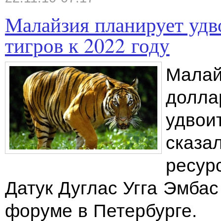
Малайзия планирует уд
тигров к 2022 году
Малай
долла
удвоит
сказа
ресур
Датук Дуглас Угга Эмба
форуме в Петербурге.