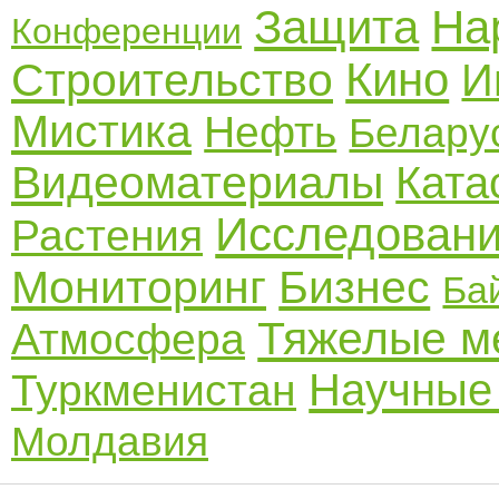
Защита
На
Конференции
Кино
Строительство
И
Мистика
Нефть
Белару
Видеоматериалы
Ката
Исследован
Растения
Мониторинг
Бизнес
Ба
Тяжелые м
Атмосфера
Научные
Туркменистан
Молдавия