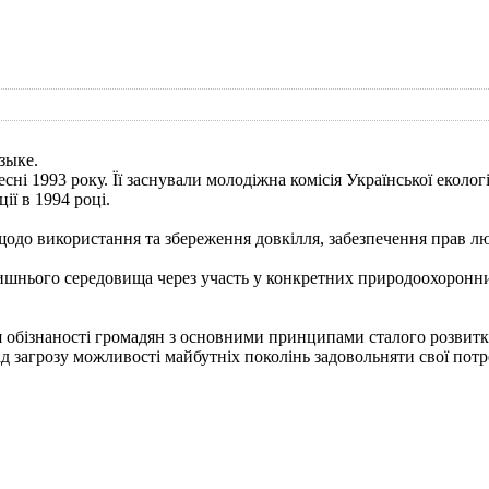
зыке.
і 1993 року. Її заснували молодіжна комісія Української екологі
ї в 1994 році.
до використання та збереження довкілля, забезпечення прав лю
лишнього середовища через участь у конкретних природоохоронн
ізнаності громадян з основними принципами сталого розвитку. 
iд загрозу можливості майбутнiх поколiнь задовольняти свої пот