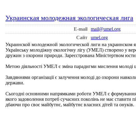
Украинская молодежная экологическая лига
E-mail
mail@umel.org
Сайт
umel.org
Украинской молодежной экологической лиги на украинском я
Українську молодіжну екологічну лігу (УМЕЛ) створено у вересн
дружин з охорони природи. Зареєстрована Міністертвом юстиці
Метою діяльності УМЕЛ є зміна парадигми мислення молоді що
Завдяннями організації є залучення молоді до охорони навко
держави.
Сьогодні основними напрямками роботи УМЕЛ є формування об
якого задоволення потреб сучасних поколiнь не має ставити п
дбаючи про своє майбутнє, майбутнє власних дітей та онуків.